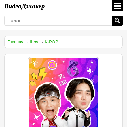
ВидеоДжокер
Главная
→
Шоу
→
K-POP