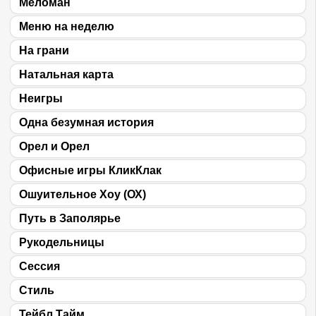
Меломан
Меню на неделю
На грани
Натальная карта
Неигры
Одна безумная история
Орел и Орел
Офисные игры КликКлак
Ошуительное Хоу (ОХ)
Путь в Заполярье
Рукодельницы
Сессия
Cтиль
Тейбл Тайм