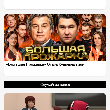
«Большая Прожарка» Отара Кушанашвили
Случайное видео