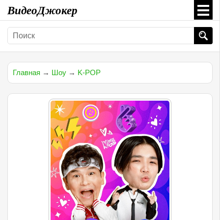
ВидеоДжокер
Главная
→
Шоу
→
K-POP