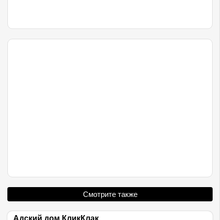
Смотрите также
Адский дом КликКлак