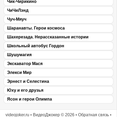
Чик-Чирикино
ЧиЧиЛэнд
Чуч-Мяуч
Шаранавты. Герои космоса
Шахерезада. Нерассказанные истории
Школьный автобус Гордон
Шушумагия
Экскаватор Мася
Элекси Мир
Эрнест и Селестина
Юху и его друзья
Ясон и герои Олимпа
videojoker.ru
•
ВидеоДжокер
© 2026 •
Обратная связь
•