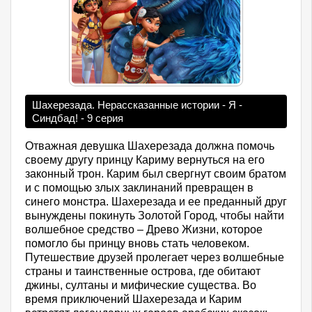
Шахерезада. Нерассказанные истории - Я -
Синдбад! - 9 серия
Отважная девушка Шахерезада должна помочь
своему другу принцу Кариму вернуться на его
законный трон. Карим был свергнут своим братом
и с помощью злых заклинаний превращен в
синего монстра. Шахерезада и ее преданный друг
вынуждены покинуть Золотой Город, чтобы найти
волшебное средство – Древо Жизни, которое
помогло бы принцу вновь стать человеком.
Путешествие друзей пролегает через волшебные
страны и таинственные острова, где обитают
джины, султаны и мифические существа. Во
время приключений Шахерезада и Карим