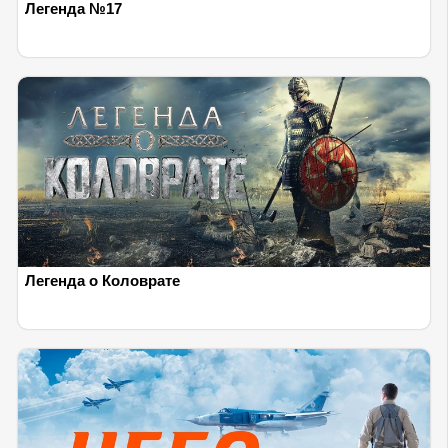
Легенда №17
Легенда о Коловрате