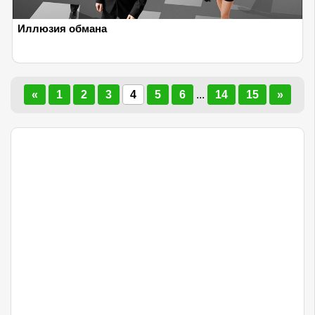
Иллюзия обмана
«
1
2
3
4
5
6
...
14
15
»