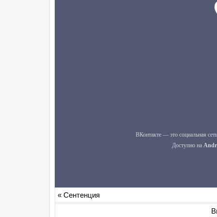
«
Сентенция
В